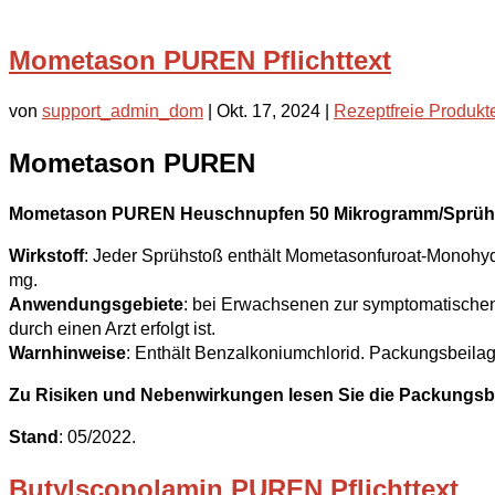
Mometason PUREN Pflichttext
von
support_admin_dom
|
Okt. 17, 2024
|
Rezeptfreie Produkt
Mometason PUREN
Mometason PUREN Heuschnupfen 50 Mikrogramm/Sprühs
Wirkstoff
: Jeder Sprühstoß enthält Mometasonfuroat-Monohyd
mg.
Anwendungsgebiete
: bei Erwachsenen zur symptomatischen 
durch einen Arzt erfolgt ist.
Warnhinweise
: Enthält Benzalkoniumchlorid. Packungsbeilag
Zu Risiken und Nebenwirkungen lesen Sie die Packungsbeila
Stand
: 05/2022.
Butylscopolamin PUREN Pflichttext