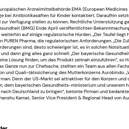
Europäischen Arzneimittelbehörde EMA (European Medicines 
 bei Antibiotikasäften für Kinder kontaktiert. Daraufhin set
d zur Verfügung stellen zu können. Rechtliche Unterstützung g
esundheit (BMG) Ende April veröffentlichten Bekanntmachung
weiterhin auf einige regulatorische Hürden. „Der Teufel liegt 
von PUREN Pharma, die regulatorischen Anforderungen. „Die Z
orderungen sind, desto schwieriger ist, es in solchen Notsitu
nd dann ging alles ganz schnell: „Der bayerische Gesundheit
ine Lösung finden, um das Produkt zeitnah einzuführen“, so 
Ganze nun zur Chefsache, stellten ein Team aus allen Facha
n und Quali-tätssicherung des Mutterkonzerns Aurobindo. „W
an. Denn der US-Markt sei attraktiver für den Konzern und 
n, dem bayerischen Gesundheits-ministerium und unserem ho
t nach Deutschland zu bringen“, betonte Pirman und bedankt
anshu Kamat, Senior Vice President & Regional Head von Auro
der