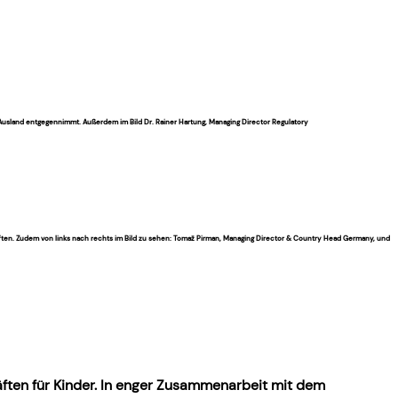
em Ausland entgegennimmt. Außerdem im Bild Dr. Rainer Hartung, Managing Director Regulatory
äften. Zudem von links nach rechts im Bild zu sehen: Tomaž Pirman, Managing Director & Country Head Germany, und D
ften für Kinder. In enger Zusammenarbeit mit dem