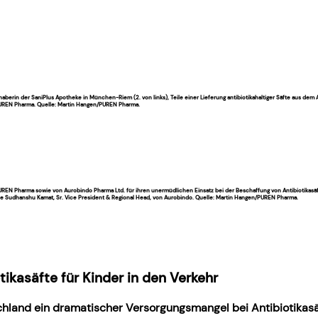
 Inhaberin der SaniPlus Apotheke in München-Riem (2. von links), Teile einer Lieferung antibiotikahaltiger Säfte aus d
on PUREN Pharma. Quelle: Martin Hangen/PUREN Pharma.
 PUREN Pharma sowie von Aurobindo Pharma Ltd. für ihren unermüdlichen Einsatz bei der Beschaffung von Antibiotikas
ie Sudhanshu Kamat, Sr. Vice President & Regional Head, von Aurobindo. Quelle: Martin Hangen/PUREN Pharma.
ikasäfte für Kinder in den Verkehr
hland ein dramatischer Versorgungsmangel bei Antibiotikasä