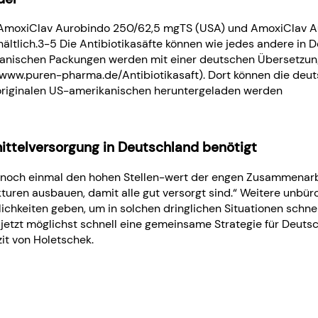
, AmoxiClav Aurobindo 250/62,5 mgTS (USA) und AmoxiClav A
lich.3-5 Die Antibiotikasäfte können wie jedes andere in De
anischen Packungen werden mit einer deutschen Übersetzung
(www.puren-pharma.de/Antibiotikasaft). Dort können die deu
originalen US-amerikanischen heruntergeladen werden
ittelversorgung in Deutschland benötigt
och einmal den hohen Stellen-wert der engen Zusammenarbeit:
kturen ausbauen, damit alle gut versorgt sind.“ Weitere unbü
hkeiten geben, um in solchen dringlichen Situationen schnel
etzt möglichst schnell eine gemeinsame Strategie für Deuts
it von Holetschek.