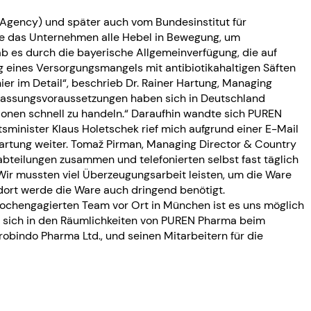
Agency) und später auch vom Bundesinstitut für
zte das Unternehmen alle Hebel in Bewegung, um
ab es durch die bayerische Allgemeinverfügung, die auf
 eines Versorgungsmangels mit antibiotikahaltigen Säften
hier im Detail“, beschrieb Dr. Rainer Hartung, Managing
ulassungsvoraussetzungen haben sich in Deutschland
ationen schnell zu handeln.“ Daraufhin wandte sich PUREN
sminister Klaus Holetschek rief mich aufgrund einer E-Mail
Hartung weiter. Tomaž Pirman, Managing Director & Country
bteilungen zusammen und telefonierten selbst fast täglich
ir mussten viel Überzeugungsarbeit leisten, um die Ware
dort werde die Ware auch dringend benötigt.
chengagierten Team vor Ort in München ist es uns möglich
e sich in den Räumlichkeiten von PUREN Pharma beim
bindo Pharma Ltd., und seinen Mitarbeitern für die