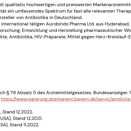
it qualitativ hochwertigen und preiswerten Markenarzneimitt
ät ein umfassendes Spektrum für fast alle relevanten Therapie
teller von Antibiotika in Deutschland.
international tätigen Aurobindo Pharma Ltd. aus Hyderabad, I
orschung, Entwicklung und Herstellung pharmazeutischer Wirks
ukte, Antibiotika, HIV-Präparate, Mittel gegen Herz-Kreisla
 § 79 Absatz 5 des Arzneimittelgesetzes. Bundesanzeiger. 19
.
https://www.regierung.oberbayern.bayern.de/servic/amtlic
 Stand 12.2022.
SA), Stand 12.2021.
A), Stand 11.2022.