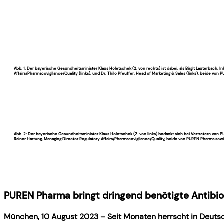
Abb. 1: Der bayerische Gesundheitsminister Klaus Holetschek (2. von rechts) ist dabei, als Birgit Lauterbach,
Affairs/Pharmacovigilance/Quality (links), und Dr. Thilo Pfeuffer, Head of Marketing & Sales (links), beide v
Abb. 2: Der bayerische Gesundheitsminister Klaus Holetschek (2. von links) bedankt sich bei Vertretern von
Rainer Hartung, Managing Director Regulatory Affairs/Pharmacovigilance/Quality, beide von PUREN Pharma sow
PUREN Pharma bringt dringend benötigte Antibiot
München, 10 August 2023 – Seit Monaten herrscht in Deutsc