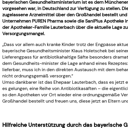
bayerischen Gesundheitsministerium ist es dem Münchener 
vorgesehen war, in Deutschland zur Verfügung zu stellen. D
zugelassene Arzneimittel über den Großhandel bestellt un
Unternehmen PUREN Pharma sowie die SaniPlus Apotheke in
der Apotheker-Familie Lauterbach über die aktuelle Lage z
Versorgungsmangel.
„Dass vor allem auch kranke Kinder trotz der Engpässe aktue
bayerische Gesundheitsminister Klaus Holetschek bei seine
Lieferengpass für antibiotikahaltige Säfte besonders drama
dem Gesundheits-minister die Lage anhand eines Rezeptes: „Es
lieferbar, muss ich in den direkten Austausch mit dem beha
nicht ordnungsgemäß versorgen.“
Umso dankbarer ist das Ehepaar Lauterbach, dass es jetzt
es gelungen, eine Reihe von Antibiotikasäften – die eigentl
so den Apotheken vor Ort wieder eine ordnungsgemäße Vers
Großhandel bestellt und freuen uns, diese jetzt an Eltern u
Hilfreiche Unterstützung durch das bayerische 