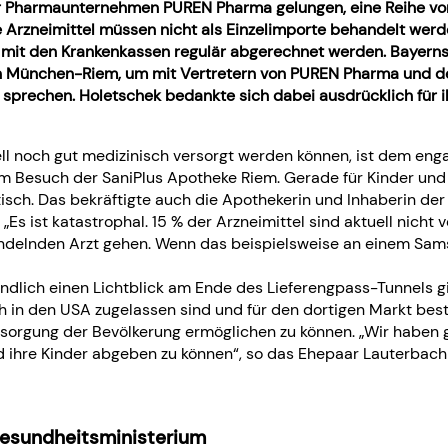
Pharmaunternehmen PUREN Pharma gelungen, eine Reihe von An
ie Arzneimittel müssen nicht als Einzelimporte behandelt wer
d mit den Krankenkassen regulär abgerechnet werden. Bayern
 München-Riem, um mit Vertretern von PUREN Pharma und de
u sprechen. Holetschek bedankte sich dabei ausdrücklich fü
ll noch gut medizinisch versorgt werden können, ist dem engag
m Besuch der SaniPlus Apotheke Riem. Gerade für Kinder und 
tisch. Das bekräftigte auch die Apothekerin und Inhaberin de
 ist katastrophal. 15 % der Arzneimittel sind aktuell nicht ve
ndelnden Arzt gehen. Wenn das beispielsweise an einem Samst
 endlich einen Lichtblick am Ende des Lieferengpass-Tunne
ich in den USA zugelassen sind und für den dortigen Markt be
orgung der Bevölkerung ermöglichen zu können. „Wir haben g
nd ihre Kinder abgeben zu können“, so das Ehepaar Lauterbach 
Gesundheitsministerium