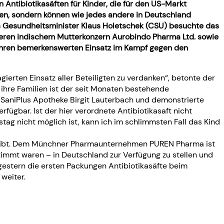
tibiotikasäften für Kinder, die für den US-Markt
den, sondern können wie jedes andere in Deutschland
s Gesundheitsminister Klaus Holetschek (CSU) besuchte das
ren indischem Mutterkonzern Aurobindo Pharma Ltd. sowie
r ihren bemerkenswerten Einsatz im Kampf gegen den
ierten Einsatz aller Beteiligten zu verdanken“, betonte der
ihre Familien ist der seit Monaten bestehende
r SaniPlus Apotheke Birgit Lauterbach und demonstrierte
rfügbar. Ist der hier verordnete Antibiotikasaft nicht
ag nicht möglich ist, kann ich im schlimmsten Fall das Kind
ls gibt. Dem Münchner Pharmaunternehmen PUREN Pharma ist
stimmt waren – in Deutschland zur Verfügung zu stellen und
estern die ersten Packungen Antibiotikasäfte beim
weiter.