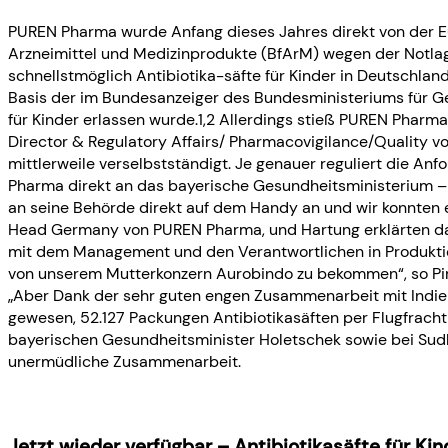
PUREN Pharma wurde Anfang dieses Jahres direkt von der 
Arzneimittel und Medizinprodukte (BfArM) wegen der Notlage
schnellstmöglich Antibiotika-säfte für Kinder in Deutschlan
Basis der im Bundesanzeiger des Bundesministeriums für G
für Kinder erlassen wurde.1,2 Allerdings stieß PUREN Pharma 
Director & Regulatory Affairs/ Pharmacovigilance/Quality 
mittlerweile verselbstständigt. Je genauer reguliert die Anf
Pharma direkt an das bayerische Gesundheitsministerium – u
an seine Behörde direkt auf dem Handy an und wir konnten e
Head Germany von PUREN Pharma, und Hartung erklärten das 
mit dem Management und den Verantwortlichen in Produktio
von unserem Mutterkonzern Aurobindo zu bekommen“, so Pirm
„Aber Dank der sehr guten engen Zusammenarbeit mit Indie
gewesen, 52.127 Packungen Antibiotikasäften per Flugfrach
bayerischen Gesundheitsminister Holetschek sowie bei Sudh
unermüdliche Zusammenarbeit.
Jetzt wieder verfügbar – Antibiotikasäfte für Kin