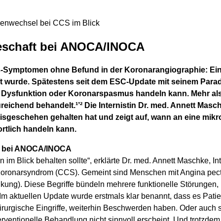
menwechsel bei CCS im Blick
teschaft bei ANOCA/INOCA
s-Symptomen ohne Befund in der Koronarangiographie: Ein P
ft wurde. Spätestens seit dem ESC-Update mit seinem Para
e Dysfunktion oder Koronarspasmus handeln kann. Mehr als 
eichend behandelt.¹’²
Die Internistin Dr. med. Annett Masc
xisgeschehen gehalten hat und zeigt auf, wann an eine mik
rtlich handeln kann.
ln bei ANOCA/INOCA
 im Blick behalten sollte“, erklärte Dr. med. Annett Maschke, In
Koronarsyndrom (CCS). Gemeint sind Menschen mit Angina pec
kung). Diese Begriffe bündeln mehrere funktionelle Störungen,
„Im aktuellen Update wurde erstmals klar benannt, dass es Patien
irurgische Eingriffe, weiterhin Beschwerden haben. Oder auch 
erventionelle Behandlung nicht sinnvoll erscheint. Und trotzd