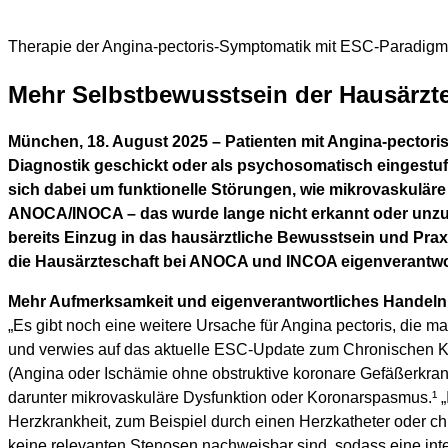
Therapie der Angina-pectoris-Symptomatik mit ESC-Paradig
Mehr Selbstbewusstsein der Hausärz
München, 18. August 2025 – Patienten mit Angina-pectori
Diagnostik geschickt oder als psychosomatisch eingestu
sich dabei um funktionelle Störungen, wie mikrovaskulär
ANOCA/INOCA – das wurde lange nicht erkannt oder unzur
bereits Einzug in das hausärztliche Bewusstsein und Pra
die Hausärzteschaft bei ANOCA und INCOA eigenverantwo
Mehr Aufmerksamkeit und eigenverantwortliches Hande
„Es gibt noch eine weitere Ursache für Angina pectoris, die man
und verwies auf das aktuelle ESC-Update zum Chronischen 
(Angina oder Ischämie ohne obstruktive koronare Gefäßerkran
darunter mikrovaskuläre Dysfunktion oder Koronarspasmus.¹
Herzkrankheit, zum Beispiel durch einen Herzkatheter oder ch
keine relevanten Stenosen nachweisbar sind, sodass eine int