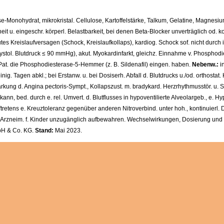
-Monohydrat, mikrokristal. Cellulose, Kartoffelstärke, Talkum, Gelatine, Magnesiumst
heit u. eingeschr. körperl. Belastbarkeit, bei denen Beta-Blocker unverträglich od. 
tes Kreislaufversagen (Schock, Kreislaufkollaps), kardiog. Schock sof. nicht durch
(systol. Blutdruck ≤ 90 mmHg), akut. Myokardinfarkt, gleichz. Einnahme v. Phosphodi
at. die Phosphodiesterase-5-Hemmer (z. B. Sildenafil) eingen. haben.
Nebenw.:
i
g. Tagen abkl.; bei Erstanw. u. bei Dosiserh. Abfall d. Blutdrucks u./od. orthostat
ung d. Angina pectoris-Sympt., Kollapszust. m. bradykard. Herzrhythmusstör. u. Synko
bed. durch e. rel. Umvert. d. Blutflusses in hypoventilierte Alveolargeb., e. Hyp
uftretens e. Kreuztoleranz gegenüber anderen Nitroverbind. unter hoh., kontinuierl. D
l, Arzneim. f. Kinder unzugänglich aufbewahren. Wechselwirkungen, Dosierung und
H & Co. KG.
Stand:
Mai 2023.