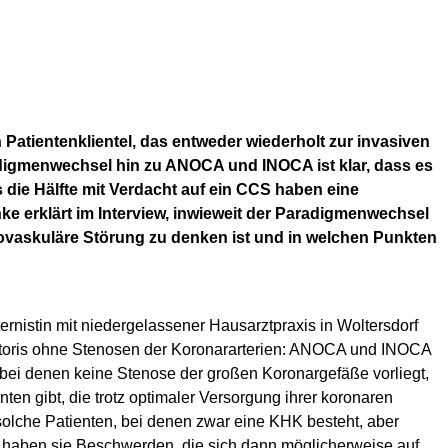
atientenklientel, das entweder wiederholt zur invasiven
digmenwechsel hin zu ANOCA und INOCA ist klar, dass es
die Hälfte mit Verdacht auf ein CCS haben eine
hke erklärt im Interview, inwieweit der Paradigmenwechsel
rovaskuläre Störung zu denken ist und in welchen Punkten
ternistin mit niedergelassener Hausarztpraxis in Woltersdorf
toris ohne Stenosen der Koronararterien: ANOCA und INOCA
 bei denen keine Stenose der großen Koronargefäße vorliegt,
ten gibt, die trotz optimaler Versorgung ihrer koronaren
solche Patienten, bei denen zwar eine KHK besteht, aber
em haben sie Beschwerden, die sich dann möglicherweise auf