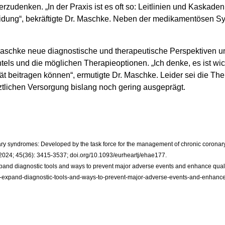
rzudenken. „In der Praxis ist es oft so: Leitlinien und Kaskade
heidung“, bekräftigte Dr. Maschke. Neben der medikamentösen Sy
. Maschke neue diagnostische und therapeutische Perspektiven
s und die möglichen Therapieoptionen. „Ich denke, es ist wichti
 beitragen können“, ermutigte Dr. Maschke. Leider sei die The
tlichen Versorgung bislang noch gering ausgeprägt.
nary syndromes: Developed by the task force for the management of chronic corona
2024; 45(36): 3415-3537; doi.org/10.1093/eurheartj/ehae177.
d diagnostic tools and ways to prevent major adverse events and enhance quality 
xpand-diagnostic-tools-and-ways-to-prevent-major-adverse-events-and-enhance-q