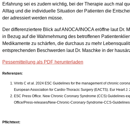
Erfahrung sei es zudem wichtig, bei der Therapie auch mal que
Alltag und die individuelle Situation der Patienten die Entsc
der adressiert werden müsse.
Der differenziertere Blick auf ANOCA/INOCA eröffne laut Dr
in Bezug auf die Wahrnehmung des betroffenen Patientenklientel
Medikamente zu schärfen, die durchaus zu mehr Lebensqualität
entsprechenden Beschwerden laut Dr. Maschke in der hausärz
Pessemitteilung als PDF herunterladen
Referenzen:
Vrints C et al. 2024 ESC Guidelines for the management of chronic coro
European Association for Cardio-Thoracic Surgery (EACTS). Eur Heart J. 
ESC Press Office. New Chronic Coronary Syndrome (CCS) Guidelines expan
Office/Press-releases/New-Chronic-Coronary-Syndrome-CCS-Guidelines-e
Pflichttext: