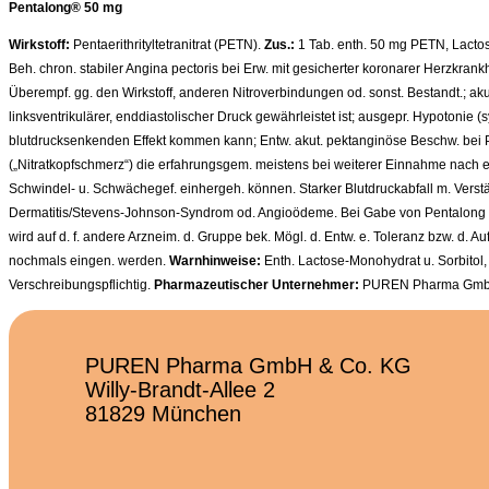
Pentalong® 50 mg
Wirkstoff:
Pentaerithrityltetranitrat (PETN).
Zus.:
1 Tab. enth. 50 mg PETN, Lactose
Beh. chron. stabiler Angina pectoris bei Erw. mit gesicherter koronarer Herzkrank
Überempf. gg. den Wirkstoff, anderen Nitroverbindungen od. sonst. Bestandt.; aku
linksventrikulärer, enddiastolischer Druck gewährleistet ist; ausgepr. Hypotonie 
blutdrucksenkenden Effekt kommen kann; Entw. akut. pektanginöse Beschw. bei P
(„Nitratkopfschmerz“) die erfahrungsgem. meistens bei weiterer Einnahme nach eini
Schwindel- u. Schwächegef. einhergeh. können. Starker Blutdruckabfall m. Verstärk
Dermatitis/Stevens-Johnson-Syndrom od. Angioödeme. Bei Gabe von Pentalong kann, 
wird auf d. f. andere Arzneim. d. Gruppe bek. Mögl. d. Entw. e. Toleranz bzw. d. A
nochmals eingen. werden.
Warnhinweise:
Enth. Lactose-Monohydrat u. Sorbito
Verschreibungspflichtig.
Pharmazeutischer Unternehmer:
PUREN Pharma Gmb
PUREN Pharma GmbH & Co. KG
Willy-Brandt-Allee 2
81829 München