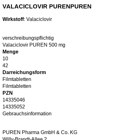
VALACICLOVIR PURENPUREN
Wirkstoff
:
Valaciclovir
verschreibungspflichtig
Valaciclovir PUREN 500 mg
Menge
10
42
Darreichungsform
Filmtabletten
Filmtabletten
PZN
14335046
14335052
Gebrauchsinformation
PUREN Pharma GmbH & Co. KG
Willy-Brandt-Allee 2